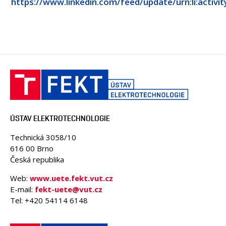
https://www.linkedin.com/feed/update/urn:li:activ
OSOBY
MÉDIA
KONFERENCE A SOUTĚŽE
KONTAKT
ÚSTAV ELEKTROTECHNOLOGIE
Technická 3058/10
616 00 Brno
Česká republika
Web:
www.uete.fekt.vut.cz
E-mail:
fekt-uete@vut.cz
Tel: +420 54114 6148