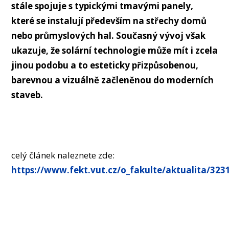
OSOBY
stále spojuje s typickými tmavými panely,
které se instalují především na střechy domů
MÉDIA
nebo průmyslových hal. Současný vývoj však
KONFERENCE A SOUTĚŽE
ukazuje, že solární technologie může mít i zcela
KONTAKT
jinou podobu a to esteticky přizpůsobenou,
barevnou a vizuálně začleněnou do moderních
staveb.
celý článek naleznete zde:
https://www.fekt.vut.cz/o_fakulte/aktualita/323