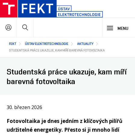
Přejít
k
hlavnímu
Hledat
obsahu
MENU
Hlavní
FEKT
ÚSTAV ELEKTROTECHNOLOGIE
AKTUALITY
STUDIUM
navigace
STUDENTSKÁ PRÁCE UKAZUJE, KAM MÍŘÍ BAREVNÁ FOTOVOLTAIKA
VÝZKUM A VÝVOJ
PROČ STUDOVAT NÁŠ PROGRAM
Studentská práce ukazuje, kam míří
NABÍDKA STUDIJNÍCH PROGRAMŮ
barevná fotovoltaika
VÝUKOVÉ LABORATOŘE
SPOLUPRÁCE
HLAVNÍ OBLASTI VÝZKUMU A VÝVOJE
30. březen 2026
O NÁS
JAK S NÁMI SPOLUPRACOVAT
NAŠI PARTNEŘI
Fotovoltaika je dnes jedním z klíčových pilířů
EN
O ÚSTAVU
udržitelné energetiky. Přesto si ji mnoho lidí