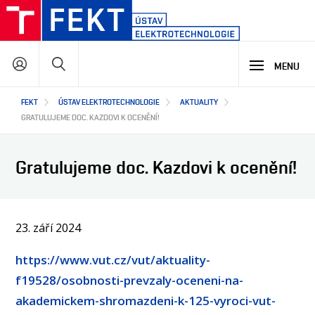
Přejít
k
hlavnímu
Hledat
obsahu
MENU
Hlavní
FEKT
ÚSTAV ELEKTROTECHNOLOGIE
AKTUALITY
STUDIUM
navigace
GRATULUJEME DOC. KAZDOVI K OCENĚNÍ!
VÝZKUM A VÝVOJ
PROČ STUDOVAT NÁŠ PROGRAM
Gratulujeme doc. Kazdovi k ocenění!
NABÍDKA STUDIJNÍCH PROGRAMŮ
VÝUKOVÉ LABORATOŘE
SPOLUPRÁCE
HLAVNÍ OBLASTI VÝZKUMU A VÝVOJE
23. září 2024
O NÁS
JAK S NÁMI SPOLUPRACOVAT
https://www.vut.cz/vut/aktuality-
NAŠI PARTNEŘI
f19528/osobnosti-prevzaly-oceneni-na-
EN
O ÚSTAVU
akademickem-shromazdeni-k-125-vyroci-vut-