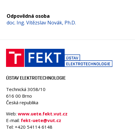
OSOBY
MÉDIA
Odpovědná osoba
KONFERENCE A SOUTĚŽE
doc. Ing. Vítězslav Novák, Ph.D.
KONTAKT
ÚSTAV ELEKTROTECHNOLOGIE
Technická 3058/10
616 00 Brno
Česká republika
Web:
www.uete.fekt.vut.cz
E-mail:
fekt-uete@vut.cz
Tel: +420 54114 6148