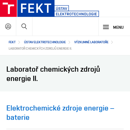
Přejít
k
hlavnímu
Hledat
obsahu
MENU
Hlavní
FEKT
ÚSTAV ELEKTROTECHNOLOGIE
VÝZKUMNÉ LABORATOŘE
STUDIUM
navigace
LABORATOŘ CHEMICKÝCH ZDROJŮ ENERGIE II.
VÝZKUM A VÝVOJ
PROČ STUDOVAT NÁŠ PROGRAM
Laboratoř chemických zdrojů
NABÍDKA STUDIJNÍCH PROGRAMŮ
energie II.
VÝUKOVÉ LABORATOŘE
SPOLUPRÁCE
HLAVNÍ OBLASTI VÝZKUMU A VÝVOJE
O NÁS
JAK S NÁMI SPOLUPRACOVAT
Elektrochemické zdroje energie –
NAŠI PARTNEŘI
baterie
EN
O ÚSTAVU