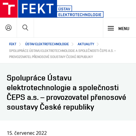
Přejít
k
hlavnímu
Hledat
obsahu
MENU
Hlavní
FEKT
ÚSTAV ELEKTROTECHNOLOGIE
AKTUALITY
STUDIUM
navigace
SPOLUPRÁCE ÚSTAVU ELEKTROTECHNOLOGIE A SPOLEČNOSTI ČEPS A.S. –
PROVOZOVATEL PŘENOSOVÉ SOUSTAVY ČESKÉ REPUBLIKY
VÝZKUM A VÝVOJ
PROČ STUDOVAT NÁŠ PROGRAM
Spolupráce Ústavu
NABÍDKA STUDIJNÍCH PROGRAMŮ
elektrotechnologie a společnosti
VÝUKOVÉ LABORATOŘE
SPOLUPRÁCE
HLAVNÍ OBLASTI VÝZKUMU A VÝVOJE
ČEPS a.s. – provozovatel přenosové
soustavy České republiky
O NÁS
JAK S NÁMI SPOLUPRACOVAT
NAŠI PARTNEŘI
EN
O ÚSTAVU
15. červenec 2022