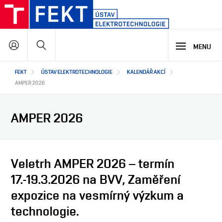
Přejít
k
hlavnímu
Hledat
obsahu
MENU
Hlavní
FEKT
ÚSTAV ELEKTROTECHNOLOGIE
KALENDÁŘ AKCÍ
STUDIUM
navigace
AMPER 2026
VÝZKUM A VÝVOJ
PROČ STUDOVAT NÁŠ PROGRAM
AMPER 2026
NABÍDKA STUDIJNÍCH PROGRAMŮ
VÝUKOVÉ LABORATOŘE
SPOLUPRÁCE
HLAVNÍ OBLASTI VÝZKUMU A VÝVOJE
Veletrh AMPER 2026 – termín
17.-19.3.2026 na BVV, Zaměření
O NÁS
JAK S NÁMI SPOLUPRACOVAT
expozice na vesmírný výzkum a
NAŠI PARTNEŘI
technologie.
EN
O ÚSTAVU