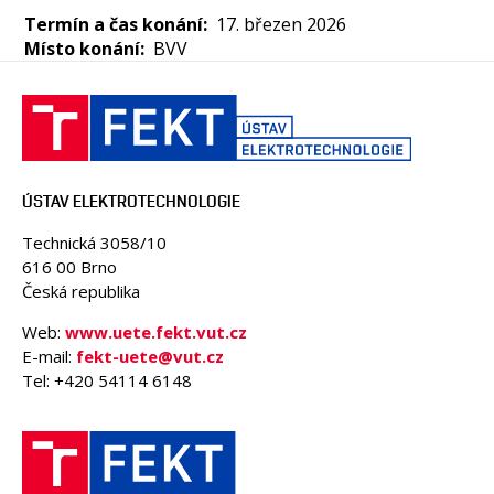
OSOBY
Termín a čas konání
17. březen 2026
MÉDIA
Místo konání
BVV
KONFERENCE A SOUTĚŽE
KONTAKT
ÚSTAV ELEKTROTECHNOLOGIE
Technická 3058/10
616 00 Brno
Česká republika
Web:
www.uete.fekt.vut.cz
E-mail:
fekt-uete@vut.cz
Tel: +420 54114 6148