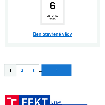
6
LISTOPAD
2025
Den otevřené vědy
Pagination
…
Aktuální
1
Page
2
Page
3
stránka