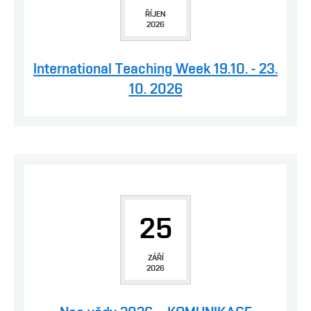
OSOBY
ŘÍJEN
2026
MÉDIA
KONFERENCE A SOUTĚŽE
International Teaching Week 19.10. - 23.
KONTAKT
10. 2026
25
ZÁŘÍ
2026