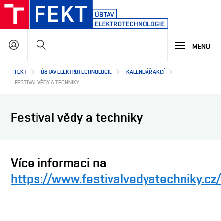
Přejít
k
hlavnímu
Hledat
obsahu
MENU
Hlavní
FEKT
ÚSTAV ELEKTROTECHNOLOGIE
KALENDÁŘ AKCÍ
STUDIUM
navigace
FESTIVAL VĚDY A TECHNIKY
VÝZKUM A VÝVOJ
PROČ STUDOVAT NÁŠ PROGRAM
Festival vědy a techniky
NABÍDKA STUDIJNÍCH PROGRAMŮ
VÝUKOVÉ LABORATOŘE
SPOLUPRÁCE
HLAVNÍ OBLASTI VÝZKUMU A VÝVOJE
Více informaci na
https://www.festivalvedyatechniky.cz/
O NÁS
JAK S NÁMI SPOLUPRACOVAT
NAŠI PARTNEŘI
EN
O ÚSTAVU