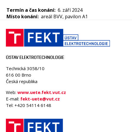
OSOBY
Termín a čas konání
6. září 2024
MÉDIA
Místo konání
areál BVV, pavilon A1
KONFERENCE A SOUTĚŽE
KONTAKT
ÚSTAV ELEKTROTECHNOLOGIE
Technická 3058/10
616 00 Brno
Česká republika
Web:
www.uete.fekt.vut.cz
E-mail:
fekt-uete@vut.cz
Tel: +420 54114 6148