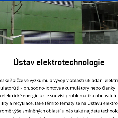
Ústav elektrotechnologie
eské špičce ve výzkumu a vývoji v oblasti ukládání elektr
átorů (li-ion, sodno-iontové akumulátory nebo články li
elektrické energie úzce souvisí problematika obnoviteln
lity a recyklace, také těmito tématy se na Ústavu elektr
omě výše zmíněných oblastí u nás také najdete technolo