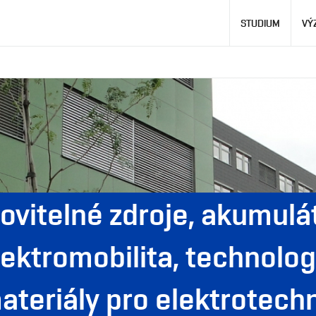
Hlavní
STUDIUM
VÝ
navigace
ovitelné zdroje, akumulát
lektromobilita, technolog
ateriály pro elektrotech