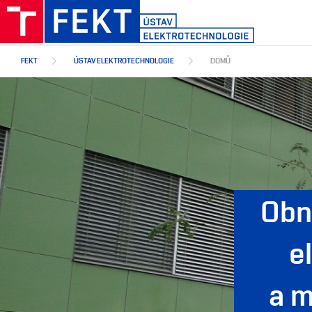
Přejít
k
hlavnímu
obsahu
FEKT
ÚSTAV ELEKTROTECHNOLOGIE
DOMŮ
Obn
e
a m