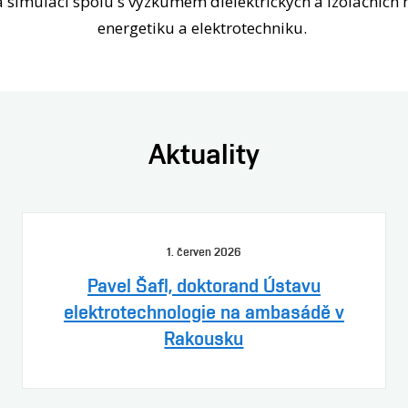
 simulací spolu s výzkumem dielektrických a izolačních 
energetiku a elektrotechniku.
Aktuality
1. červen 2026
Pavel Šafl, doktorand Ústavu
elektrotechnologie na ambasádě v
Rakousku