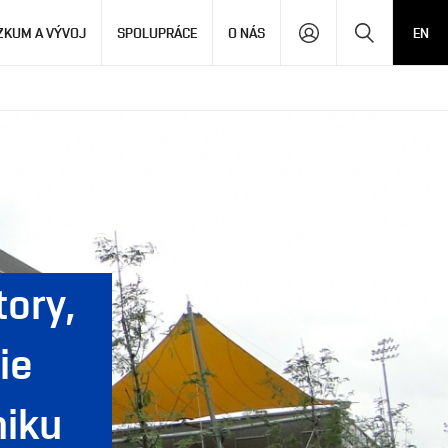
Hledat
ZKUM A VÝVOJ
SPOLUPRÁCE
O NÁS
EN
ory,
ie
niku