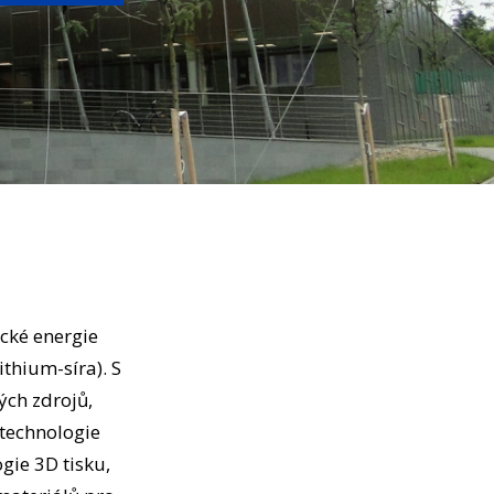
ické energie
thium-síra). S
ých zdrojů,
otechnologie
gie 3D tisku,