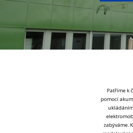
Patříme k č
pomocí akumul
ukládáním 
elektromobi
zabýváme. Kr