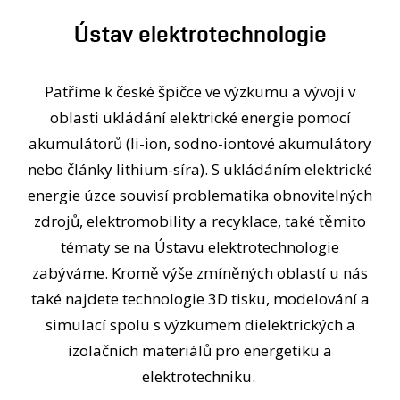
OSOBY
Ústav elektrotechnologie
MÉDIA
KONFERENCE A SOUTĚŽE
KONTAKT
Patříme k české špičce ve výzkumu a vývoji v
oblasti ukládání elektrické energie pomocí
akumulátorů (li-ion, sodno-iontové akumulátory
nebo články lithium-síra). S ukládáním elektrické
energie úzce souvisí problematika obnovitelných
zdrojů, elektromobility a recyklace, také těmito
tématy se na Ústavu elektrotechnologie
zabýváme. Kromě výše zmíněných oblastí u nás
také najdete technologie 3D tisku, modelování a
simulací spolu s výzkumem dielektrických a
izolačních materiálů pro energetiku a
elektrotechniku.